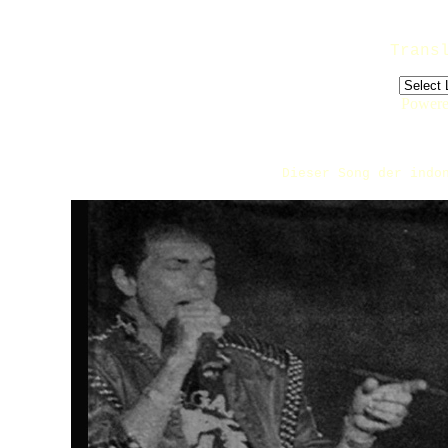
Trans
Power
Dieser Song der indo