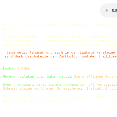
Es beginnt mit Gamelanspiel, offensichtlich die Beglei
anfängt:
Da kommt eine Figur und will den Soldaten mitteilen..
furchtsam, vertraut euren Kräften, machen wir uns fert
können sie nicht sehen...
(freie Übersetzung des Alt-Balinesische
Dann setzt langsam und sich in der Lautstärke steige
sind doch die Anteile der Rockkultur und der traditio
Laskar
=
Soldat
Mereka nyalakan api, bakar didada
Sie entflammen Feuer,
Segera menahari diri, sirami kalbumu
schnell verteidig
Schmeicheleien verführen, Schmeichelei, Instinkt
Oh...
Der weitere Text spricht sich dezent gegen Soldatentum
dass auf viele das Grab wartet.