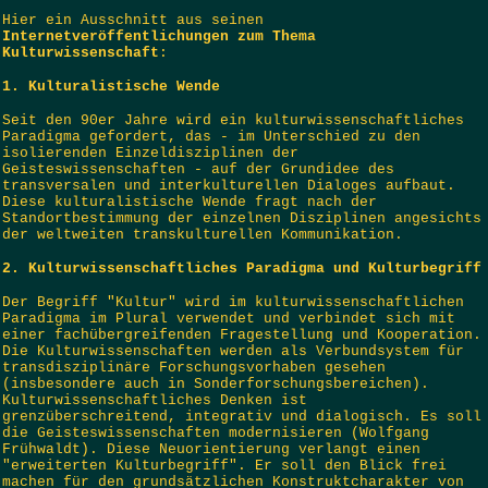
Hier ein Ausschnitt aus seinen
Internetveröffentlichungen zum Thema
Kulturwissenschaft
:
1. Kulturalistische Wende
Seit den 90er Jahre wird ein kulturwissenschaftliches
Paradigma gefordert, das - im Unterschied zu den
isolierenden Einzeldisziplinen der
Geisteswissenschaften - auf der Grundidee des
transversalen und interkulturellen Dialoges aufbaut.
Diese kulturalistische Wende fragt nach der
Standortbestimmung der einzelnen Disziplinen angesichts
der weltweiten transkulturellen Kommunikation.
2. Kulturwissenschaftliches Paradigma und Kulturbegriff
Der Begriff "Kultur" wird im kulturwissenschaftlichen
Paradigma im Plural verwendet und verbindet sich mit
einer fachübergreifenden Fragestellung und Kooperation.
Die Kulturwissenschaften werden als Verbundsystem für
transdisziplinäre Forschungsvorhaben gesehen
(insbesondere auch in Sonderforschungsbereichen).
Kulturwissenschaftliches Denken ist
grenzüberschreitend, integrativ und dialogisch. Es soll
die Geisteswissenschaften modernisieren (Wolfgang
Frühwaldt). Diese Neuorientierung verlangt einen
"erweiterten Kulturbegriff". Er soll den Blick frei
machen für den grundsätzlichen Konstruktcharakter von