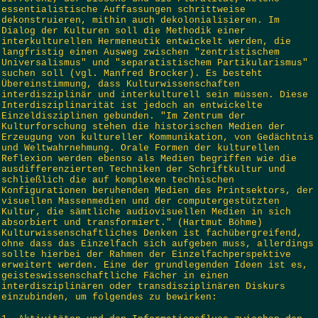
essentialistische Auffassungen schrittweise
dekonstruieren, mithin auch dekolonialisieren. Im
Dialog der Kulturen soll die Methodik einer
interkulturellen Hermeneutik entwickelt werden, die
langfristig einen Ausweg zwischen "zentristischem
Universalismus" und "separatistischem Partikularismus"
suchen soll (vgl. Manfred Brocker). Es besteht
Übereinstimmung, dass Kulturwissenschaften
interdisziplinär und interkulturell sein müssen. Diese
Interdisziplinarität ist jedoch an entwickelte
Einzeldisziplinen gebunden. "Im Zentrum der
Kulturforschung stehen die historischen Medien der
Erzeugung von kultureller Kommunikation, von Gedächtnis
und Weltwahrnehmung. Orale Formen der kulturellen
Reflexion werden ebenso als Medien begriffen wie die
ausdifferenzierten Techniken der Schriftkultur und
schließlich die auf komplexen technischen
Konfigurationen beruhenden Medien des Printsektors, der
visuellen Massenmedien und der computergestützten
Kultur, die sämtliche audiovisuellen Medien in sich
absorbiert und transformiert." (Hartmut Böhme)
Kulturwissenschaftliches Denken ist fachübergreifend,
ohne dass das Einzelfach sich aufgeben muss, allerdings
sollte hierbei der Rahmen der Einzelfachperspektive
erweitert werden. Eine der grundlegenden Ideen ist es,
geisteswissenschaftliche Fächer in einen
interdisziplinären oder transdisziplinären Diskurs
einzubinden, um folgendes zu bewirken: