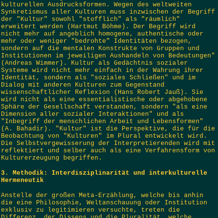
kulturellen Ausdrucksformen. Wegen des weltweiten
Synkretismus aller Kulturen muss inzwischen der Begriff
der "Kultur" sowohl "stofflich" als "räumlich"
erweitert werden (Hartmut Böhme). Der Begriff wird
nicht mehr auf angeblich homogene, authentische oder
mehr oder weniger "bedrohte" Identitäten bezogen,
sondern auf die mentalen Konstrukte von Gruppen und
Institutionen im jeweiligen Aushandeln von Bedeutungen"
(Andreas Wimmer). Kultur als Gedächtnis sozialer
Systeme wird nicht mehr einfach in der Wahrung ihrer
Identität, sondern als "soziales Schließen" und im
Dialog mit anderen Kulturen zum Gegenstand
wissenschaftlicher Reflexion (Hans Robert Jauß). Sie
wird nicht als eine essentialistische oder abgehobene
Sphäre der Gesellschaft verstanden, sondern "als eine
Dimension aller sozialer Interaktionen" und als
"Inbegriff der menschlichen Arbeit und Lebensformen"
(A. Bahadir). "Kultur" ist die Perspektive, die für die
Beobachtung von "Kulturen" im Plural entwickelt wird.
Die Selbstvergewisserung der Interpretierenden wird mit
reflektiert und selber auch als eine Verfahrensform von
Kulturerzeugung begriffen.
3. Methodik: Interdisziplinarität und interkulturelle
Hermeneutik
Anstelle der großen Meta-Erzählung, welche bis anhin
die eine Philosophie, Weltanschauung oder Institution
exklusiv zu legitimieren versuchte, treten die
Differenz, der Dissens und die Pluralität, welche