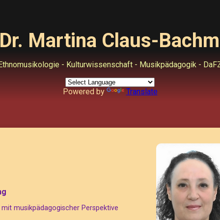
Dr. Martina Claus-Bach
Ethnomusikologie - Kulturwissenschaft - Musikpädagogik - DaF
Powered by
Translate
ng
 mit musikpädagogischer Perspektive