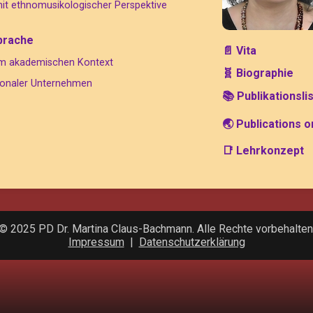
it ethnomusikologischer Perspektive
prache
📄 Vita
 im akademischen Kontext
🧬 Biographie
ationaler Unternehmen
📚 Publikationsli
🌏 Publications o
📑 Lehrkonzept
© 2025 PD Dr. Martina Claus-Bachmann. Alle Rechte vorbehalten
Impressum
|
Datenschutzerklärung