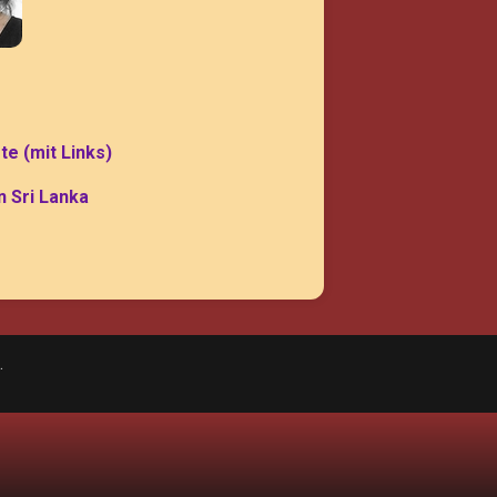
ste (mit Links)
n Sri Lanka
.