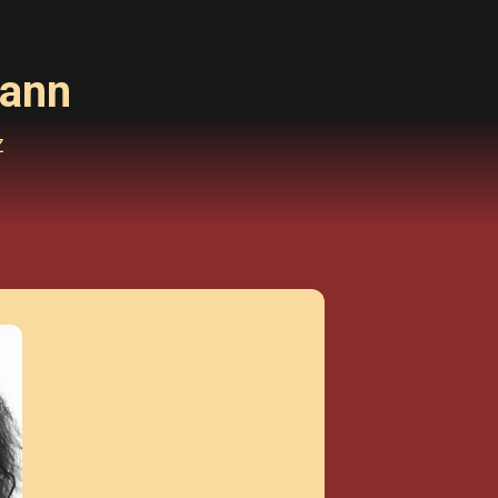
mann
Z