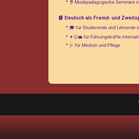
* 🪘 Musikpädagogische Seminare m
📘 Deutsch als Fremd- und Zweits
* 🎓 für Studierende und Lehrende
* 👩🏻‍💼 für Führungskräfte intern
* 🩺 für Medizin und Pflege