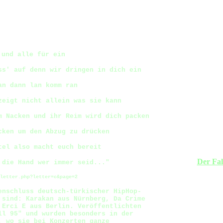
 und alle für ein
ss' auf denn wir dringen in dich ein
an dann lan komm ran
zeigt nicht allein was sie kann
m Nacken und ihr Reim wird dich packen
cken um den Abzug zu drücken
tel also macht euch bereit
Der Fal
 die Hand wer immer seid..."
letter.php?letter=c&page=2
enschluss deutsch-türkischer HipHop-
 sind: Karakan aus Nürnberg, Da Crime
 Erci E aus Berlin. Veröffentlichten
ll 95" und wurden besonders in der
, wo sie bei Konzerten ganze