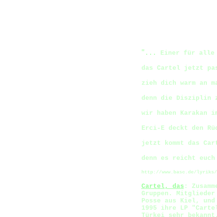
"
...
Einer für alle
das Cartel jetzt pa
zieh dich warm an m
denn die Disziplin 
wir haben Karakan i
Erci-E deckt den Rü
jetzt kommt das Car
denn es reicht euch
http://www.basc.de/lyriks/
Cartel, das
: Zusamm
Gruppen. Mitglieder
Posse aus Kiel, und
1995 ihre LP "Carte
Türkei sehr bekannt